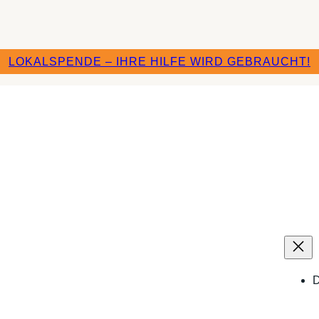
LOKALSPENDE – IHRE HILFE WIRD GEBRAUCHT!
D