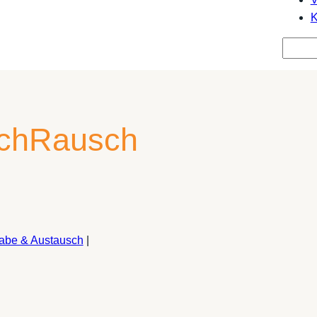
K
Suche
schRausch
habe & Austausch
|