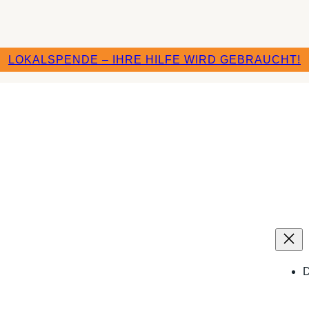
LOKALSPENDE – IHRE HILFE WIRD GEBRAUCHT!
D